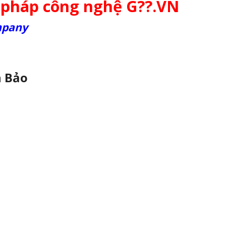
i pháp công nghệ G??.VN
mpany
n Bảo