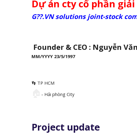
Dự án cty cổ phần giả
G??.VN solutions joint-stock co
Founder & CEO : Nguyễn Vă
MM/YYYY 23/5/1997
👣 TP HCM
🏠
- Hải phòng City
Project update