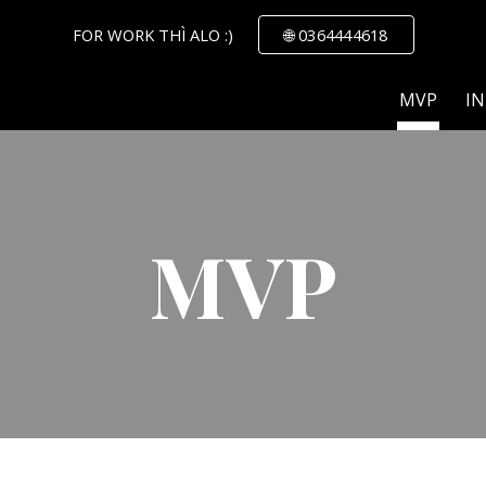
FOR WORK THÌ ALO :)
🌐 0364444618
ip to main content
Skip to navigat
MVP
IN
MVP