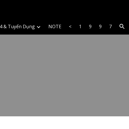
ion
4 & Tuyển Dụng
NOTE
<
1
9
9
7